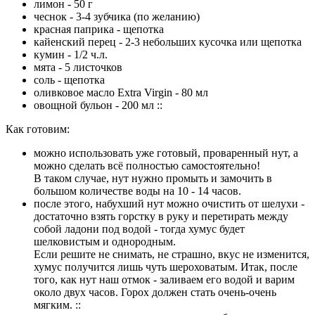
лимон - 50 г
чеснок - 3-4 зубчика (по желанию)
красная паприка - щепотка
кайенский перец - 2-3 небольших кусочка или щепотка
кумин - 1/2 ч.л.
мята - 5 листочков
соль - щепотка
оливковое масло Extra Virgin - 80 мл
овощной бульон - 200 мл ::
Как готовим:
можно использовать уже готовый, проваренный нут, а
можно сделать всё полностью самостоятельно!
В таком случае, нут нужно промыть и замочить в
большом количестве воды на 10 - 14 часов.
после этого, набухший нут можно очистить от шелухи -
достаточно взять горстку в руку и перетирать между
собой ладони под водой - тогда хумус будет
шелковистым и однородным.
Если решите не снимать, не страшно, вкус не изменится,
хумус получится лишь чуть шероховатым. Итак, после
того, как нут наш отмок - заливаем его водой и варим
около двух часов. Горох должен стать очень-очень
мягким. ::