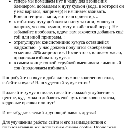
теперь мы помещаем нут в чашу для взбивания
блендером, добавляем к нуту бульон (вода, в которой он
у нас варился, например) и начинаем взбивать.
Консистенция - паста, вот наш ориентир. ::
к взбитому нуту добавляем пасту тахини, молотую
паприку, чеснок, кумин, мяту и кайенский перец. Не
забывайте пробовать, вдруг вам захочется добавить ещё
той или иной приправы. :
отрегулируем консистенцию хумуса оставшейся
жидкостью - у нас должна получится своебразная
«сметана 20% жирности». После этого, вливаем масло,
продолжая взбивать хумус. ::
в самом конце тонкой струйкой вмешиваем лимонный
сок (продолжаем взбивать).
Попробуйте на вкус и добавьте нужное количество соли,
взбейте и вуаля! Наш чудесный хумус готов!
Подавайте хумус в пиале, сделайте ложкой углубление в
центре, куда можно добавить ещё чуть оливкового масла,
кедровые орешки или нут!
И не забудьте свежий хрустящий лаваш, друзья!
Для улучшения работы сайта и его взаимодействия с
пользователями мы используем файлы cookie. Продолжая