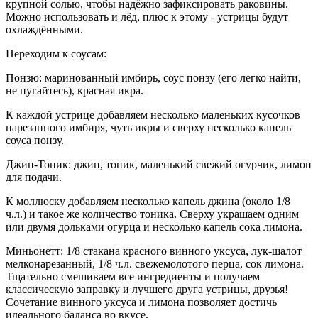
крупной солью, чтобы надёжно зафиксировать раковины.
Можно использовать и лёд, плюс к этому - устрицы будут
охлаждёнными.
Переходим к соусам:
Понзю: маринованный имбирь, соус понзу (его легко найти,
не пугайтесь), красная икра.
К каждой устрице добавляем несколько маленьких кусочков
нарезанного имбиря, чуть икры и сверху несколько капель
соуса понзу.
Джин-Тоник: джин, тоник, маленький свежий огурчик, лимон
для подачи.
К моллюску добавляем несколько капель джина (около 1/8
ч.л.) и такое же количество тоника. Сверху украшаем одним
или двумя дольками огурца и несколько капель сока лимона.
Миньонетт: 1/8 стакана красного винного уксуса, лук-шалот
мелконарезанный, 1/8 ч.л. свежемолотого перца, сок лимона.
Тщательно смешиваем все ингредиенты и получаем
классическую заправку и лучшего друга устрицы, друзья!
Сочетание винного уксуса и лимона позволяет достичь
идеального баланса во вкусе.