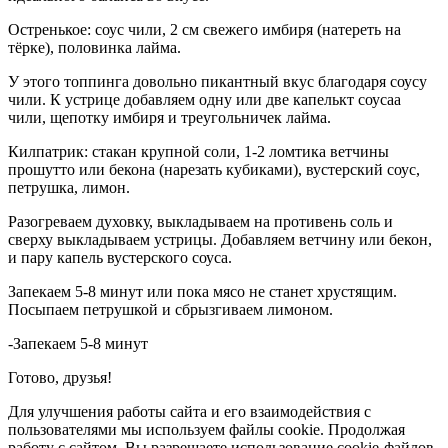
Остренькое: соус чили, 2 см свежего имбиря (натереть на
тёрке), половинка лайма.
У этого топпинга довольно пикантный вкус благодаря соусу
чили. К устрице добавляем одну или две капелькт соусаа
чили, щепотку имбиря и треугольничек лайма.
Килпатрик: стакан крупной соли, 1-2 ломтика ветчины
прошутто или бекона (нарезать кубиками), вустерский соус,
петрушка, лимон.
Разогреваем духовку, выкладываем на противень соль и
сверху выкладываем устрицы. Добавляем ветчину или бекон,
и пару капель вустерского соуса.
Запекаем 5-8 минут или пока мясо не станет хрустящим.
Посыпаем петрушкой и сбрызгиваем лимоном.
-Запекаем 5-8 минут
Готово, друзья!
Для улучшения работы сайта и его взаимодействия с
пользователями мы используем файлы cookie. Продолжая
работу с сайтом, Вы разрешаете использование cookie-файлов.