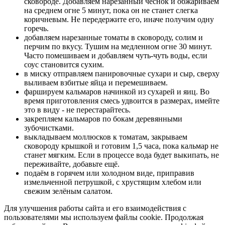
сковороде. Добавляем нарезанный чеснок и обжариваем
на среднем огне 5 минут, пока он не станет слегка
коричневым. Не передержите его, иначе получим одну
горечь.
добавляем нарезанные томаты в сковороду, солим и
перчим по вкусу. Тушим на медленном огне 30 минут.
Часто помешиваем и добавляем чуть-чуть воды, если
соус становится сухим.
в миску отправляем панировочные сухари и сыр, сверху
выливаем взбитые яйца и перемешиваем.
фаршируем кальмаров начинкой из сухарей и яиц. Во
время приготовления смесь удвоится в размерах, имейте
это в виду - не перестарайтесь.
закрепляем кальмаров по бокам деревянными
зубочистками.
выкладываем моллюсков к томатам, закрываем
сковороду крышкой и готовим 1,5 часа, пока кальмар не
станет мягким. Если в процессе вода будет выкипать, не
переживайте, добавьте ещё.
подаём в горячем или холодном виде, приправив
измельченной петрушкой, с хрустящим хлебом или
свежим зелёным салатом.
Для улучшения работы сайта и его взаимодействия с
пользователями мы используем файлы cookie. Продолжая