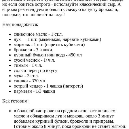
но если боитесь острого - используйте классический сыр. А
ещё мы рекомендуем добавлять свежую капусту брокколи,
поверьте, это повлияет на вкус!
Нам понадобится:
сливочное масло - 1 ст.л.
лук — 1 шт. (маленькая, нарезать кубиками)
морковь - 1 шт. (нарезать кубиками)
брокколи - 3 чашки
куриный бульон или вода - 450 мл
сухой чеснок - 1/ ч.л.
тимьян - 1 ч.л.
соль и перец по вкусу
мука - 2 ст.л.
сливки - 370 мл
острый чеддер - 1 чашка (натереть)
пармезан - 1/3 чашки
Как готовим:
в большой кастрюле на среднем огне растапливаем
масло и обжариваем лук и морковь, около 3 минут.
добавляем куриный бульон, брокколи и приправы.
Готовим около 8 минут, пока брокколи не станет мягкой.