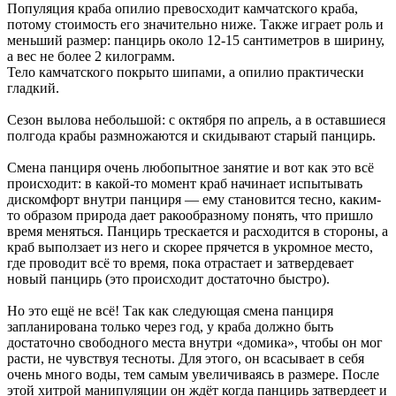
Популяция краба опилио превосходит камчатского краба,
потому стоимость его значительно ниже. Также играет роль и
меньший размер: панцирь около 12-15 сантиметров в ширину,
а вес не более 2 килограмм.
Тело камчатского покрыто шипами, а опилио практически
гладкий.
Сезон вылова небольшой: с октября по апрель, а в оставшиеся
полгода крабы размножаются и скидывают старый панцирь.
Смена панциря очень любопытное занятие и вот как это всё
происходит: в какой-то момент краб начинает испытывать
дискомфорт внутри панциря — ему становится тесно, каким-
то образом природа дает ракообразному понять, что пришло
время меняться. Панцирь трескается и расходится в стороны, а
краб выползает из него и скорее прячется в укромное место,
где проводит всё то время, пока отрастает и затвердевает
новый панцирь (это происходит достаточно быстро).
Но это ещё не всё! Так как следующая смена панциря
запланирована только через год, у краба должно быть
достаточно свободного места внутри «домика», чтобы он мог
расти, не чувствуя тесноты. Для этого, он всасывает в себя
очень много воды, тем самым увеличиваясь в размере. После
этой хитрой манипуляции он ждёт когда панцирь затвердеет и